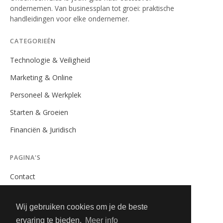
ondernemen. Van businessplan tot groei: praktische
handleidingen voor elke ondernemer.
CATEGORIEËN
Technologie & Veiligheid
Marketing & Online
Personeel & Werkplek
Starten & Groeien
Financiën & Juridisch
PAGINA'S
Contact
Privacybeleid
Wij gebruiken cookies om je de beste
Algemene Voorwaarden
ervaring te bieden.
Meer info